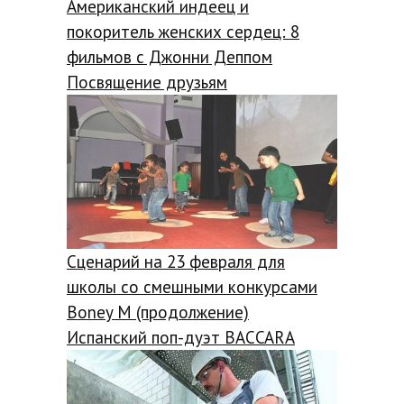
Американский индеец и
покоритель женских сердец: 8
фильмов с Джонни Деппом
Посвящение друзьям
Сценарий на 23 февраля для
школы со смешными конкурсами
Boney M (продолжение)
Испанский поп-дуэт BACCARA