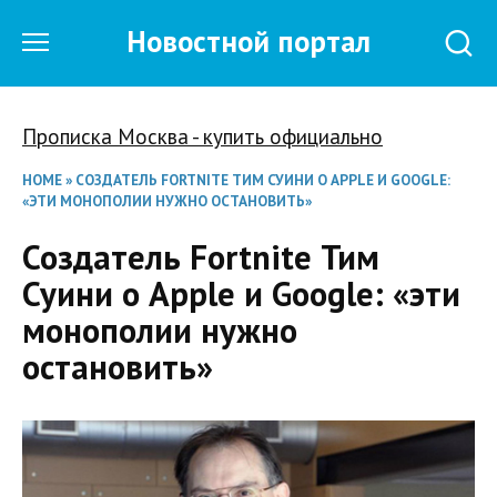
Перейти
Новостной портал
к
содержанию
Прописка Москва - купить официально
HOME
»
СОЗДАТЕЛЬ FORTNITE ТИМ СУИНИ О APPLE И GOOGLE:
«ЭТИ МОНОПОЛИИ НУЖНО ОСТАНОВИТЬ»
Создатель Fortnite Тим
Суини о Apple и Google: «эти
монополии нужно
остановить»